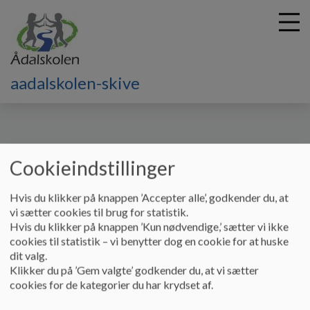
aadalskolen-skive
G
å
t
i
Cookieindstillinger
l
h
Hvis du klikker på knappen ’Accepter alle’, godkender du, at
o
vi sætter cookies til brug for statistik.
v
Hvis du klikker på knappen ’Kun nødvendige,’ sætter vi ikke
e
cookies til statistik – vi benytter dog en cookie for at huske
d
dit valg.
i
Klikker du på ’Gem valgte’ godkender du, at vi sætter
n
cookies for de kategorier du har krydset af.
d
h