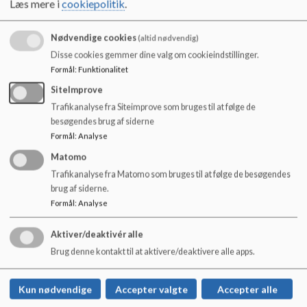
Læs mere i
cookiepolitik
.
o
l
Skolebestyrelsen pr. 1.8. 2026
d
Nødvendige cookies
(altid nødvendig)
Der har været valg til skolebestyrelsen på Ådalskolen,
e
Disse cookies gemmer dine valg om cookieindstillinger.
og skolebestyrelsen ser således ud pr. 1.8.2026:
t
Formål
:
Funktionalitet
Abir Azzam Forældre rep.
SiteImprove
Trafikanalyse fra Siteimprove som bruges til at følge de
Maja Carroll Forældre rep.
besøgendes brug af siderne
Formål
:
Analyse
Læs mere
Matomo
Trafikanalyse fra Matomo som bruges til at følge de besøgendes
brug af siderne.
Formål
:
Analyse
Ådalskolen Skive
Aktiver/deaktivér alle
Dalgas Allé 22
Brug denne kontakt til at aktivere/deaktivere alle apps.
aadalskolen@skivekommune.dk
+45 9915 3400
Kun nødvendige
Accepter valgte
Accepter alle
EAN NR.
5790000402205