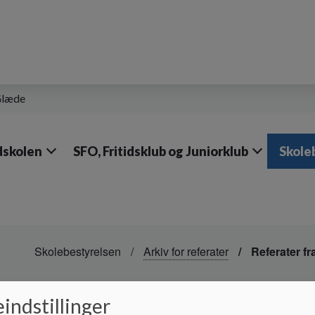
 Glæde
skolen
SFO, Fritidsklub og Juniorklub
Skole
Skolebestyrelsen
Arkiv for referater
Referater fr
Referater fra skoleår
indstillinger