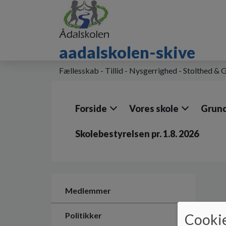
G
å
t
i
aadalskolen-skive
l
h
o
Fællesskab - Tillid - Nysgerrighed - Stolthed &
v
e
d
Forside
Vores skole
Grund
i
n
d
Skolebestyrelsen pr. 1.8. 2026
h
o
l
d
e
Medlemmer
t
Politikker
Cookie