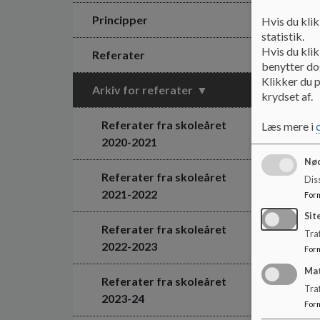
Principper
Hvis du klik
statistik.
Hvis du klik
Referater
benytter dog
Klikker du p
Arkiv for referater
krydset af.
Referater fra skoleåret
Læs mere i
2020-2021
Nød
Referater fra skoleåret
Dis
2021-2022
For
Sit
Referater fra skoleåret
Traf
2022-2023
For
Ma
Referater fra skoleåret
Tra
2023-24
For