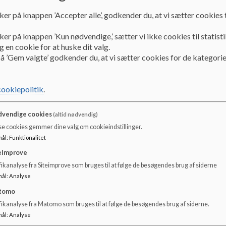
ker på knappen ’Accepter alle’, godkender du, at vi sætter cookies t
Referat fra skolebestyrelsesmøder 2024-25
ker på knappen ’Kun nødvendige,’ sætter vi ikke cookies til statisti
Dokumenter
 en cookie for at huske dit valg.
Referat af mødet i juni 2025
å ’Gem valgte’ godkender du, at vi sætter cookies for de kategorie
cookiepolitik
.
Referat af mødet i maj 2025
vendige cookies
(altid nødvendig)
Referat af mødet i februar 2025
se cookies gemmer dine valg om cookieindstillinger.
mål
:
Funktionalitet
eImprove
Referat af mødet i januar 2025
ikanalyse fra Siteimprove som bruges til at følge de besøgendes brug af siderne
mål
:
Analyse
tomo
Referat af mødet i november 2024
fikanalyse fra Matomo som bruges til at følge de besøgendes brug af siderne.
mål
:
Analyse