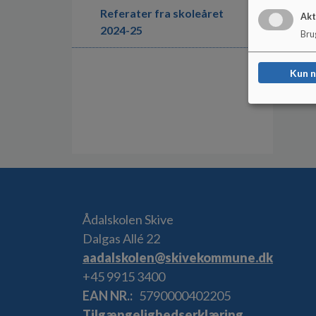
Referater fra skoleåret
Akt
2024-25
Brug
Kun 
Ådalskolen Skive
Dalgas Allé 22
aadalskolen@skivekommune.dk
+45 9915 3400
EAN NR.
5790000402205
Tilgængelighedserklæring