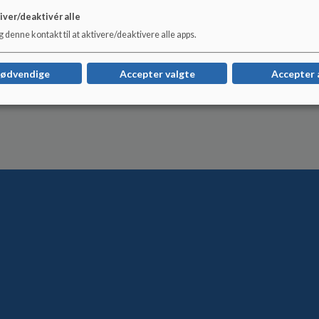
Referat at mødet i september 2024
iver/deaktivér alle
 denne kontakt til at aktivere/deaktivere alle apps.
Referat af mødet i august 2024
nødvendige
Accepter valgte
Accepter 