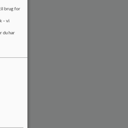
il brug for
k – vi
r du har