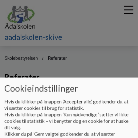
aadalskolen-skive
G
å
Skolebestyrelsen
Referater
t
i
Referater
l
h
Cookieindstillinger
o
v
Referater fra møder
Hvis du klikker på knappen ’Accepter alle’, godkender du, at
e
Dokumenter
vi sætter cookies til brug for statistik.
d
Hvis du klikker på knappen ’Kun nødvendige,’ sætter vi ikke
i
Referat af mødet i juni 2026
cookies til statistik – vi benytter dog en cookie for at huske
n
dit valg.
d
Klikker du på ’Gem valgte’ godkender du, at vi sætter
h