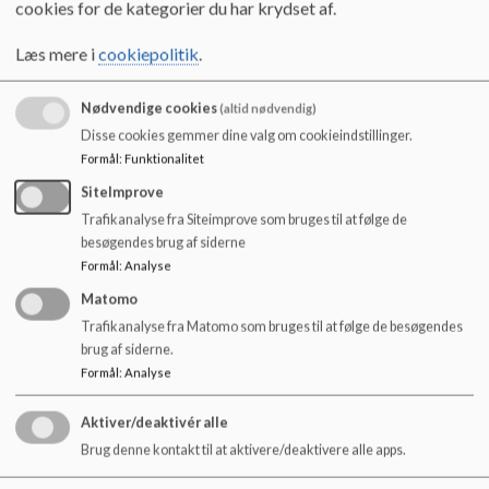
cookies for de kategorier du har krydset af.
o
Referat af mødet i maj 2026
l
Læs mere i
cookiepolitik
.
d
e
Referat af mødet i marts 2026
t
Nødvendige cookies
(altid nødvendig)
Disse cookies gemmer dine valg om cookieindstillinger.
Formål
:
Funktionalitet
Referat af møde i januar 2026
SiteImprove
Trafikanalyse fra Siteimprove som bruges til at følge de
besøgendes brug af siderne
Referat af mødet i november 2025
Formål
:
Analyse
Matomo
Referat af mødet i august 2025
Trafikanalyse fra Matomo som bruges til at følge de besøgendes
brug af siderne.
Formål
:
Analyse
Aktiver/deaktivér alle
Brug denne kontakt til at aktivere/deaktivere alle apps.
Ådalskolen Skive